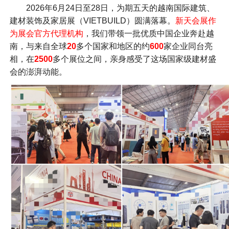
2026年6月24日至28日，为期五天的越南国际建筑、
建材装饰及家居展（VIETBUILD）圆满落幕。
新天会展作
为展会官方代理机构
，我们带领一批优质中国企业奔赴越
南，与来自全球
20
多个国家和地区的约
600
家企业同台亮
相，在
2500
多个展位之间，亲身感受了这场国家级建材盛
会的澎湃动能。