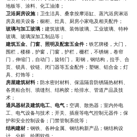
地板等、涂料、化工油漆；
卫浴厨房设施：
卫生洁具、桑拿按摩浴缸、蒸汽浴房淋浴
房及相关设备；橱柜、灶具、厨房小家电及相关配件；
玻璃与加工玻璃：
建筑玻璃、装饰玻璃、工业玻璃、特种
玻璃、玻璃深加工制品等；
建筑五金、门窗、照明及配套五金件：
铁艺牌楼，大门，
围栏，楼梯，护窗，门窗，护栏，栅栏，不锈钢，卷帘
门，伸缩门，自动门，旋转门， 彩钢，钢结构，拉手、合
页、锁具、铰链、闭门器等五金配件；塑钢、铝合金；灯
具、灯饰等；
房屋建筑材料：
防水密封材料、保温隔音防锈隔热材料、
各类粘合剂、填缝剂、结构胶；给排水、管道产品及技
术；
通风器材及建筑电工、电气：
空调、散热器；室内外电
工、电气设备与技术；开关、插座等电气控制元器件；保
护和安全控制设备；门禁管制系统等；
结构建材：
钢铁、各种金属、钢结构新产品；钢结构设
计、分析、绘图软件；