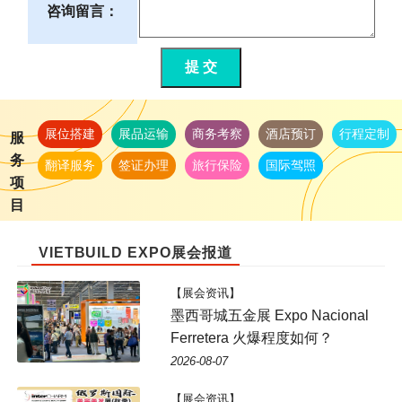
咨询留言：
提 交
展位搭建
展品运输
商务考察
酒店预订
行程定制
服
务
翻译服务
签证办理
旅行保险
国际驾照
项
目
VIETBUILD EXPO展会报道
【展会资讯】
墨西哥城五金展 Expo Nacional
Ferretera 火爆程度如何？
2026-08-07
【展会资讯】