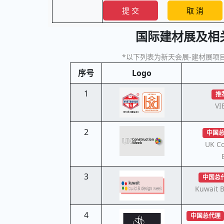
国际建材展及相
*以下列表为新天会展-建材展项目
序号
Logo
1
推
VI
2
中国
UK Co
3
中国总
Kuwait B
4
中国总代理