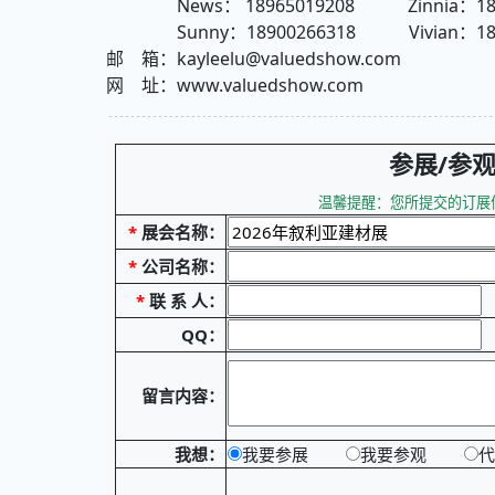
News： 18965019208 Zinnia：1896
Sunny：18900266318 Vivian：1896
邮 箱：kayleelu@valuedshow.com
网 址：www.valuedshow.com
参展/参
温馨提醒：您所提交的订展信
*
展会名称：
*
公司名称：
*
联 系 人：
QQ：
留言内容：
我想：
我要参展
我要参观
代