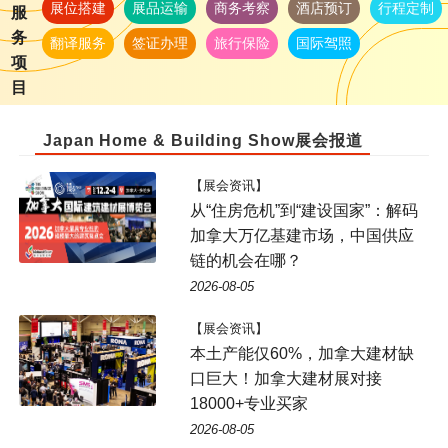
展位搭建
展品运输
商务考察
酒店预订
行程定制
服
务
翻译服务
签证办理
旅行保险
国际驾照
项
目
Japan Home & Building Show展会报道
【展会资讯】
从“住房危机”到“建设国家”：解码
加拿大万亿基建市场，中国供应
链的机会在哪？
2026-08-05
【展会资讯】
本土产能仅60%，加拿大建材缺
口巨大！加拿大建材展对接
18000+专业买家
2026-08-05