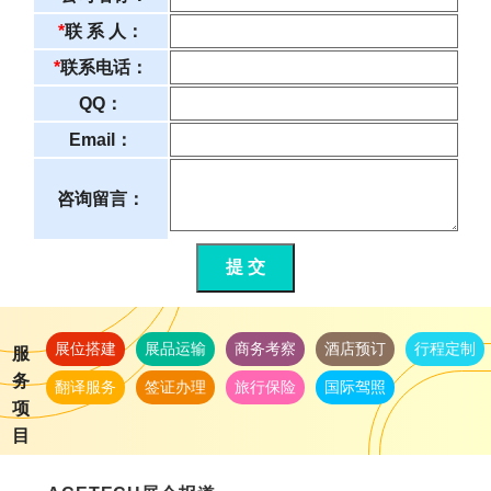
*
联 系 人：
*
联系电话：
QQ：
Email：
咨询留言：
提 交
展位搭建
展品运输
商务考察
酒店预订
行程定制
服
务
翻译服务
签证办理
旅行保险
国际驾照
项
目