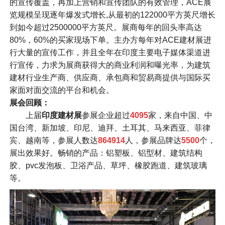
的宣传覆盖，再加上营销和宣传团队的有效管理，ACE展
览规模呈现逐年爆发式增长,从最初的122000平方英尺增长
到如今超过2500000平方英尺。展商每年的回头率高达
80%，60%的买家现场下单。主办方每年对ACE建材展进
行大量的宣传工作，并且全年在印度主要电子媒体渠道进
行宣传，力求为展商获得大的商业利润和曝光率，为建筑
建材行业生产商、供应商、承包商和贸易商提供与国际买
家面对面交流的平台和机会。
展会回顾：
上届
印度建材展
参展企业超过
4095
家，来自中国、中
国台湾、新加坡、印尼、迪拜、土耳其、马来西亚、菲律
宾、越南等，参展人数达
864914
人，参展品牌达
5500
个，
展出效果好。畅销的产品：铝塑板、铝型材、建筑结构
胶、pvc发泡板、卫浴产品、草坪、橡胶跑道、建筑玻璃
等。