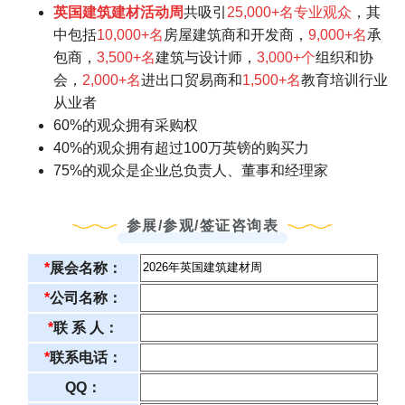
英国
建筑建材活动周
共吸引
25,000+名专业观众
，其
中包括
10,000+名
房屋建筑商和开发商，
9,000+名
承
包商，
3,500+名
建筑与设计师，
3,000+个
组织和协
会，
2,000+名
进出口贸易商和
1,500+名
教育培训行业
从业者
60%的观众拥有采购权
40%的观众拥有超过100万英镑的购买力
75%的观众是企业总负责人、董事和经理家
参展/参观/签证咨询表
*
展会名称：
*
公司名称：
*
联 系 人：
*
联系电话：
QQ：