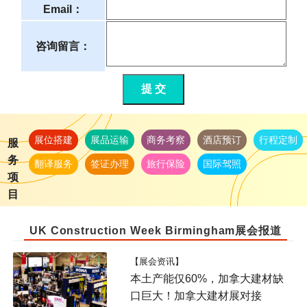
Email：
咨询留言：
提 交
展位搭建
展品运输
商务考察
酒店预订
行程定制
服
务
翻译服务
签证办理
旅行保险
国际驾照
项
目
UK Construction Week Birmingham展会报道
【展会资讯】
本土产能仅60%，加拿大建材缺
口巨大！加拿大建材展对接