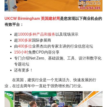
U
KCW Birmingham 英国建材周
是您发现以下商业机会的
有效平台：
超
10000多种产品和服务
以及现场演示
超
300多家
国际参展商
由
400多位
业界杰出的专家主讲的行业信息论坛
150小时
免费CPD内容分享
专门介绍Net Zero、基础设施、工具、设计和数字化
专题论坛
还有更多！
在英国，建筑行业是一个充满活力、快速发展的行
业，在过去两年中一直处于强势增长热门行业。