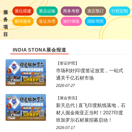
展位搭建
展品运输
商务考察
酒店预订
行程定制
服
务
翻译服务
签证办理
旅行保险
国际驾照
项
目
INDIA STONA展会报道
【签证护照】
市场利好|印度签证放宽，一站式
通关千亿石材市场
2026-07-27
【展会资讯】
新天总代 | 直飞印度航线落地，石
材人掘金南亚正当时！2027印度
班加罗尔石材展招募启动！
2026-07-17