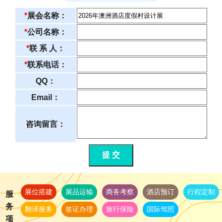
*
展会名称：
*
公司名称：
*
联 系 人：
*
联系电话：
QQ：
Email：
咨询留言：
提 交
展位搭建
展品运输
商务考察
酒店预订
行程定制
服
务
翻译服务
签证办理
旅行保险
国际驾照
项