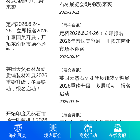
材展览会6月强势
石材展览会6月强势来袭
来袭
2025-10-21
定档2026.6.24-
【展会资讯】
26！立即报名2026
定档2026.6.24-26！立即报名
年泰国美容展，开
2026年泰国美容展，开拓东南亚
拓东南亚市场不迷
市场不迷路！
路！
2025-09-15
英国天然石材及硬
【展会资讯】
质铺装材料展2026
英国天然石材及硬质铺装材料展
重磅升级，多展联
2026重磅升级，多展联动，报名
动，报名启动！
启动！
2025-09-15
开拓印度天然石市
【展会资讯】
场无限商机！2026
开拓印度天然石市场无限商机！
年印度斋普尔石材
2026年印度斋普尔石材展
展 STONEMART
海外展会
境内展会
商务活动
在线客服
STONEMART 不容错过
不容错过