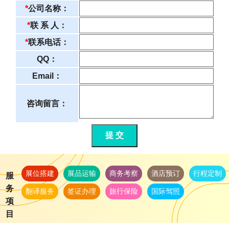
*
公司名称：
*
联 系 人：
*
联系电话：
QQ：
Email：
咨询留言：
提 交
展位搭建
展品运输
商务考察
酒店预订
行程定制
服
务
翻译服务
签证办理
旅行保险
国际驾照
项
目