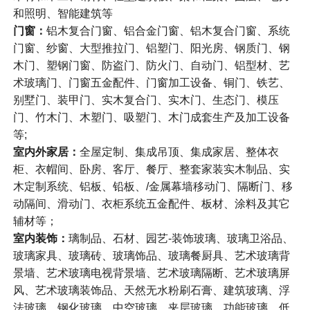
和照明、智能建筑等
门窗：
铝木复合门窗、铝合金门窗、铝木复合门窗、系统
门窗、纱窗、大型推拉门、铝塑门、阳光房、钢质门、钢
木门、塑钢门窗、防盗门、防火门、自动门、铝型材、艺
术玻璃门、门窗五金配件、门窗加工设备、铜门、铁艺、
别墅门、装甲门、实木复合门、实木门、生态门、模压
门、竹木门、木塑门、吸塑门、木门成套生产及加工设备
等;
室内外家居：
全屋定制、集成吊顶、集成家居、整体衣
柜、衣帽间、卧房、客厅、餐厅、整套家装实木制品、实
木定制系统、铝板、铅板、/金属幕墙移动门、隔断门、移
动隔间、滑动门、衣柜系统五金配件、板材、涂料及其它
辅材等；
室内装饰：
璃制品、石材、园艺-装饰玻璃、玻璃卫浴品、
玻璃家具、玻璃砖、玻璃饰品、玻璃餐厨具、艺术玻璃背
景墙、艺术玻璃电视背景墙、艺术玻璃隔断、艺术玻璃屏
风、艺术玻璃装饰品、天然无水粉刷石膏、建筑玻璃、浮
法玻璃、钢化玻璃、中空玻璃、夹层玻璃、功能玻璃、低