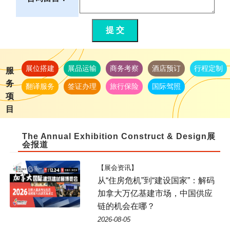
提 交
展位搭建
展品运输
商务考察
酒店预订
行程定制
服
务
翻译服务
签证办理
旅行保险
国际驾照
项
目
The Annual Exhibition Construct & Design展
会报道
【展会资讯】
从“住房危机”到“建设国家”：解码
加拿大万亿基建市场，中国供应
链的机会在哪？
2026-08-05