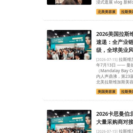
浸式逛展 vlog 新
北美美容展
拉斯美
2026美国拉
速递：全产业
级，全球美业
拉斯维加
[2026-07-15]
年7月13日 —— 
（Mandalay Bay C
内人声鼎沸，第23届C
北美拉斯维加斯美
美国美容展
拉斯美
2026卡思曼
大量采购商对
拉斯维加
[2026-07-15]