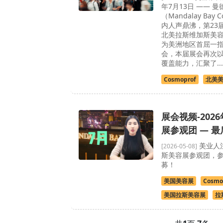
年7月13日 —— 
（Mandalay Bay C
内人声鼎沸，第23届C
北美拉斯维加斯美
为美洲地区首屈一指
会，本届展会再次
覆盖能力，汇聚了...
Cosmoprof
北美
展会视频-202
展参观团 — 
美业人注
[2026-05-08]
斯美容展参观团，
募！
美国美容展
Cosmo
美国拉斯美容展
拉