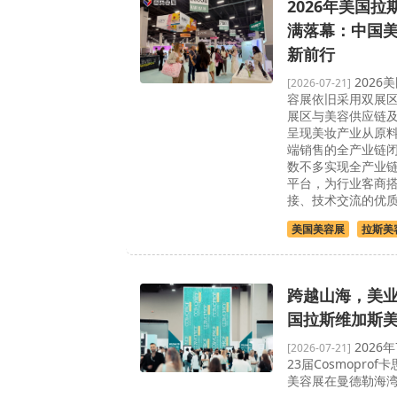
2026年美国
满落幕：中国
新前行
2026
[2026-07-21]
容展依旧采用双展
展区与美容供应链
呈现美妆产业从原
端销售的全产业链
数不多实现全产业
平台，为行业客商
接、技术交流的优
美国美容展
拉斯美
跨越山海，美业
国拉斯维加斯
2026
[2026-07-21]
23届Cosmopro
美容展在曼德勒海