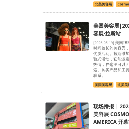
北美美容展
Cosmo
美国美容展|20
容展·拉斯站
美国IB
[2026-05-19]
时间较长的美容秀，
优质活动。拉斯维加
验式活动，它能激
热情，在这里可以
索、购买产品和工
联系。
美国美容展
北美美
现场播报 | 2
美容展 COSMO
AMERICA 开