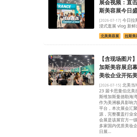
展会视频：直
斯美容展今日
今日拉
[2026-07-17]
浸式逛展 vlog 新
北美美容展
拉斯美
【含现场图片】
加斯美容展启
美妆企业开拓
北美当地
[2026-07-15]
23 届卡思曼伯北
斯维加斯曼德勒海
作为美洲极具影响力的
平台，本次展会汇
源，完整覆盖行业
会展是该展官方一
多家国内优质美妆
日展...