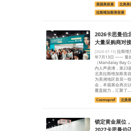
美国美容展
北美美
拉斯维加斯美容展
2026卡思曼
大量采购商对
拉斯维加
[2026-07-15]
年7月13日 —— 
（Mandalay Bay C
内人声鼎沸，第23届C
北美拉斯维加斯美
为美洲地区首屈一指
会，本届展会再次
覆盖能力，汇聚了...
Cosmoprof
北美
锁定黄金展位
2027卡思曼