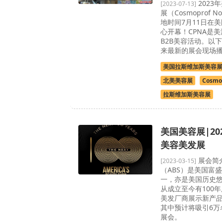
2023
[2023-07-13]
展（Cosmoprof No
地时间7月11日在
心开幕！CPNA是
B2B美容活动。以
来最新的展会现场播
美国拉斯维加斯美容
北美美容展
Cosmo
拉斯维加斯美容展
美国美容展|20
美容美发展
展会简
[2023-03-15]
（ABS）是美国富
一，亦是美国历史
从成立至今有100年
美发厂商展示新产
其中预计将吸引6万
展会。