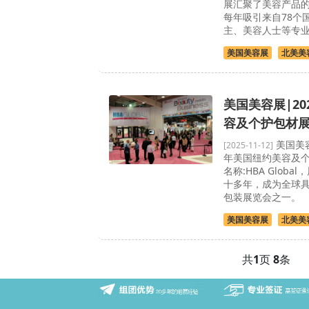
展汇聚了美容产品
每年吸引来自78个
主、美容人士等专
美国美容展
北美美
美国美容展|20
容及个护包材
美国美容
[2025-11-12]
年美国纽约美容及
名称:HBA Glob
十多年，成为全球
包装展览会之一。
美国美容展
北美美
共
1
页
8
条