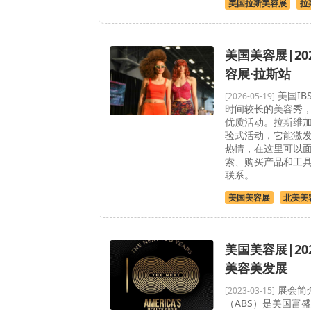
美国拉斯美容展
拉
美国美容展|20
容展·拉斯站
美国IB
[2026-05-19]
时间较长的美容秀，
优质活动。拉斯维加
验式活动，它能激
热情，在这里可以
索、购买产品和工
联系。
美国美容展
北美美
美国美容展|20
美容美发展
展会简
[2023-03-15]
（ABS）是美国富