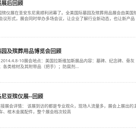
展展后回顾
美国殡仪展在圣安东尼奥顺利闭幕了。全美国际墓园及殡葬用品展会由美国
会议形式，展会同时举办多场会议，让企业了解行业新动态，也让新产品
际墓园及殡葬用品博览会回顾
2014.4.8-10展会地点：美国拉斯维加斯展品内容：墓碑、纪念碑、骨灰
各类棺材及其附带品（把手）；防腐剂...
洛尼亚殡仪展--回顾
接展会详情： 该展到访的都是专业观众，现场人流量多，展会上展出的
车、棺木金属配件，整个展会档次较高