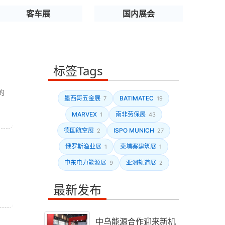
客车展
国内展会
标签Tags
的
墨西哥五金展
BATIMATEC
7
19
MARVEX
南非劳保展
1
43
德国航空展
ISPO MUNICH
2
27
俄罗斯渔业展
柬埔寨建筑展
1
1
中东电力能源展
亚洲轨道展
9
2
最新发布
中乌能源合作迎来新机