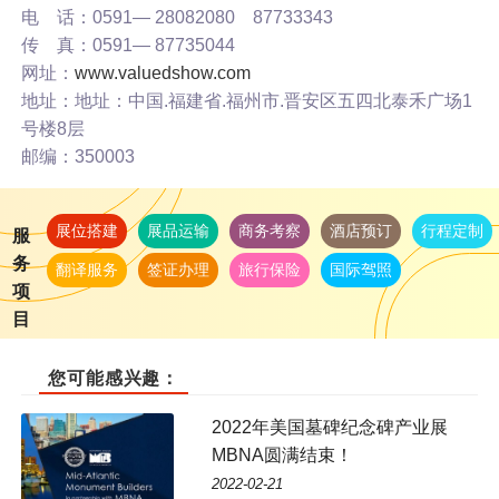
电 话：0591— 28082080 87733343
传 真：0591— 87735044
网址：
www.valuedshow.com
地址：地址：中国.福建省.福州市.晋安区五四北泰禾广场1
号楼8层
邮编：350003
展位搭建
展品运输
商务考察
酒店预订
行程定制
服
务
翻译服务
签证办理
旅行保险
国际驾照
项
目
您可能感兴趣：
2022年美国墓碑纪念碑产业展
MBNA圆满结束！
2022-02-21