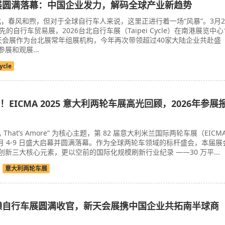
车展圆满落幕：中国企业发力，解码全球产业新趋势
，春风和煦，但对于全球自行车人来说，这里正进行着一场“风暴”。3月2
的自行车贸易展，2026台北自行车展（Taipei Cycle）在南港展览中心
天会展作为台北展常年组展机构，今年再次带领超过40家大陆企业共赴盛
展和观展...
ycle
EICMA 2025 意大利两轮车展高光回顾，2026年参展
A, That’s Amore” 为核心主题，第 82 届意大利米兰国际两轮车展（EICM
年 11 月 4-9 日盛大启幕并圆满落幕。作为全球两轮车领域的标杆盛会，本届展
新三大核心元素，更以空前的国际化规模刷新行业纪录 ——30 万平...
意大利两轮车展
海獭自行车展圆满收官，新天会展携中国企业共拓南半球商