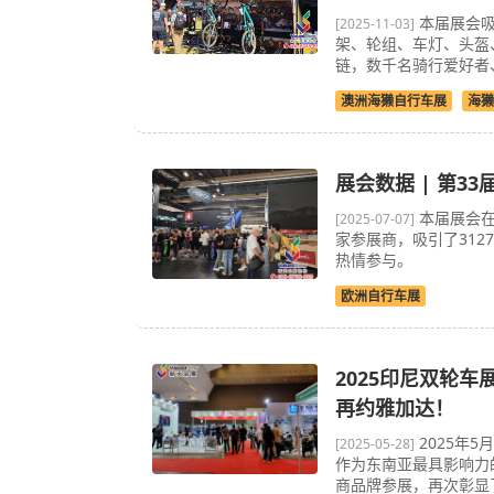
本届展会吸
[2025-11-03]
架、轮组、车灯、头盔
链，数千名骑行爱好者
澳洲海獭自行车展
海獭
展会数据 | 第
本届展会在
[2025-07-07]
家参展商，吸引了312
热情参与。
欧洲自行车展
2025印尼双轮车
再约雅加达！
2025年5
[2025-05-28]
作为东南亚最具影响力
商品牌参展，再次彰显