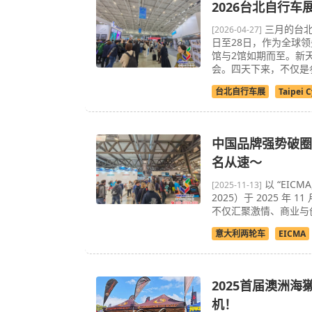
2026台北自行
三月的台北
[2026-04-27]
日至28日，作为全球领先
馆与2馆如期而至。新
会。四天下来，不仅是参
台北自行车展
Taipei C
中国品牌强势破圈！
名从速～
以 “EICM
[2025-11-13]
2025）于 2025 
不仅汇聚激情、商业与创
意大利两轮车
EICMA
2025首届澳洲
机！