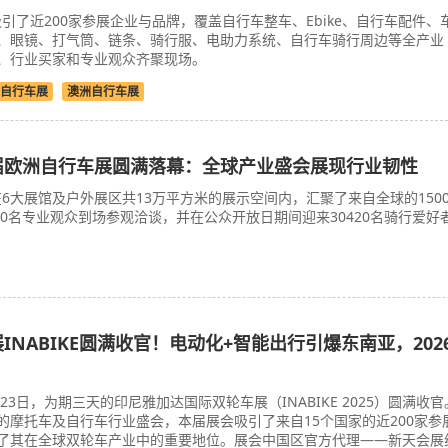
引了近200家参展企业与品牌，覆盖自行车整车、Ebike、自行车配件、
、眼镜、打气筒、链条、骑行服、电助力系统、自行车骑行周边等全产业
、行业买家和专业观众齐聚现场。
自行车展
澳洲自行车展
33届欧洲自行车展圆满落幕：全球产业盛会展现行业韧性
6大展馆及户外展区共13万平方米的展示空间内，汇聚了来自全球的150
70名专业观众到场参观洽谈，并在公众开放日期间迎来30420名骑行爱好
展INABIKE圆满收官！电动化+智能出行引爆东南亚，202
月23日，为期三天的印尼雅加达国际双轮车展（INABIKE 2025）圆满收官
的摩托车及自行车行业盛会，本届展会吸引了来自15个国家的近200家参
了其在全球双轮车产业中的重要地位。展会中国区官方代理——新天会展