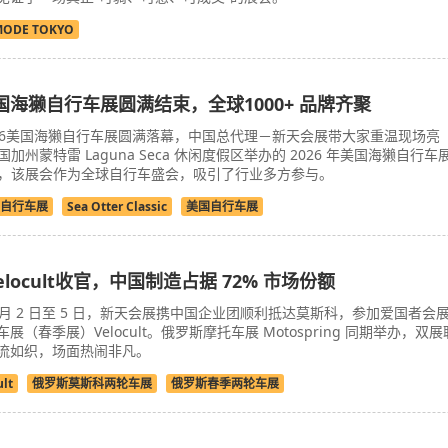
MODE TOKYO
美国海獭自行车展圆满结束，全球1000+ 品牌齐聚
26美国海獭自行车展圆满落幕，中国总代理－新天会展带大家重温现场亮
于美国加州蒙特雷 Laguna Seca 休闲度假区举办的 2026 年美国海獭自行车
lassic），该展会作为全球自行车盛会，吸引了行业多方参与。
自行车展
Sea Otter Classic
美国自行车展
locult收官，中国制造占据 72% 市场份额
 4 月 2 日至 5 日，新天会展携中国企业团顺利抵达莫斯科，参加爱国者会
（春季展）Velocult。俄罗斯摩托车展 Motospring 同期举办，双展
流如织，场面热闹非凡。
ult
俄罗斯莫斯科两轮车展
俄罗斯春季两轮车展