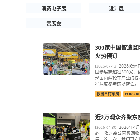
消费电子展
设计展
云展会
300家中国智造登
火热预订
2026欧洲
[2026-07-13]
国参展商超过300家
现国内两轮车产业的技术
程深度参与这场盛会。
欧洲自行车展
EUROBI
近2万观众齐聚东京，
2026年4
[2026-04-30]
心 + 海之森公园圆
展。这一次，我们再次