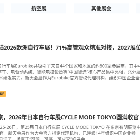
航空展
其他展会
陆2026欧洲自行车展！71%高管观众精准对接，2027展
自行车展Eurobike共吸引了来自44个国家和地区的约800家参展商，其中
，整车、电驱动系统、智能电控设备等“中国智造”核心产品集中亮相，充分
研发实力。新天会展作为Eurobike官方授权代理机构，组织中国企业全
KE
2026年日本自行车展CYCLE MODE TOKYO圆满收官
月25-26日，第25届日本自行车展 CYCLE MODE TOKYO 在东京有明展览
满收官。新天会展作为大会官方指定代理机构，已连续14年组织中国企业参
见证了一场真正“可骑、可感、可成交”的展会。