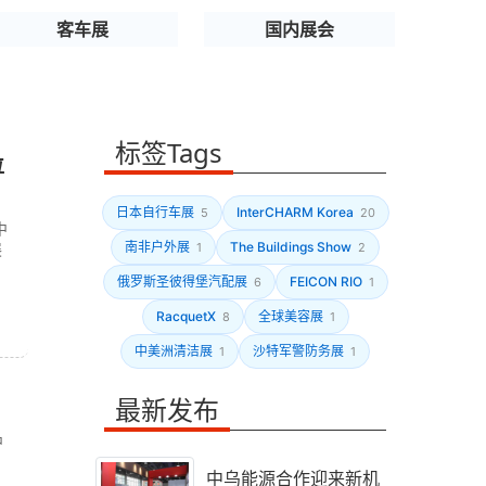
客车展
国内展会
标签Tags
位
日本自行车展
InterCHARM Korea
5
20
中
展
南非户外展
The Buildings Show
1
2
俄罗斯圣彼得堡汽配展
FEICON RIO
6
1
RacquetX
全球美容展
8
1
中美洲清洁展
沙特军警防务展
1
1
最新发布
中
中乌能源合作迎来新机