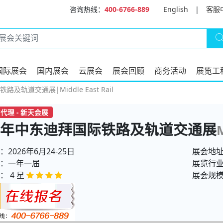
咨询热线：
400-6766-889
English
|
客服
国际展会
国内展会
云展会
展会回顾
商务活动
展览工
路及轨道交通展|Middle East Rail
代理 - 新天会展
26年中东迪拜国际铁路及轨道交通展
M
2026年6月24-25日
展会地址
：一年一届
展览行
： 4 星
展会规