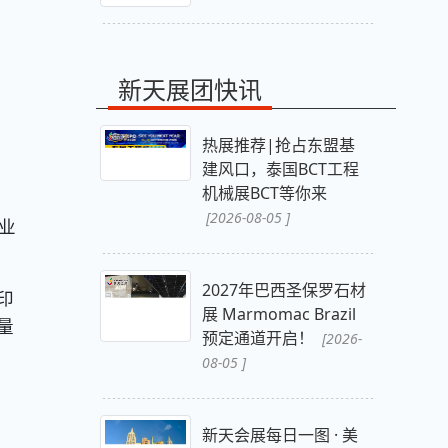
新天展团快讯
热展推荐|抢占东盟基
建风口，泰国BCT工程
机械展BCT等你来
[2026-08-05 ]
业
2027年巴西圣保罗石材
印
展 Marmomac Brazil
量
预定通道开启！
[2026-
08-05 ]
新天会展每日一图 · 美