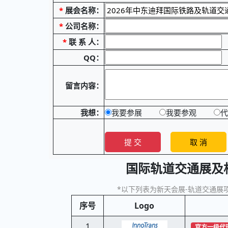
*
展会名称：
*
公司名称：
*
联 系 人：
QQ：
留言内容：
我想：
我要参展
我要参观
代
国际轨道交通展及
*以下列表为新天会展-轨道交通展项
序号
Logo
1
官方一级代