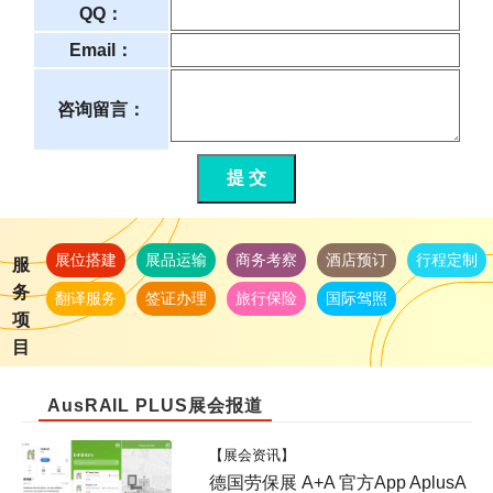
QQ：
Email：
咨询留言：
提 交
展位搭建
展品运输
商务考察
酒店预订
行程定制
服
务
翻译服务
签证办理
旅行保险
国际驾照
项
目
AusRAIL PLUS展会报道
【展会资讯】
德国劳保展 A+A 官方App AplusA