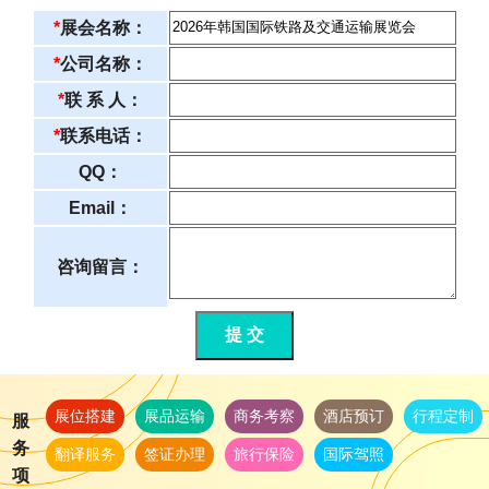
*
展会名称：
*
公司名称：
*
联 系 人：
*
联系电话：
QQ：
Email：
咨询留言：
提 交
展位搭建
展品运输
商务考察
酒店预订
行程定制
服
务
翻译服务
签证办理
旅行保险
国际驾照
项