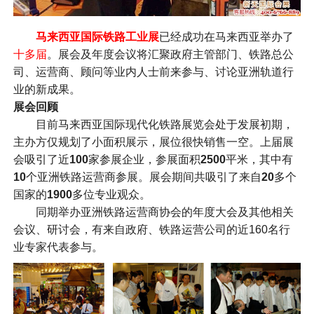
马来西亚国际铁路工业展
已经成功在马来西亚举办了
十多届
。展会及年度会议将汇聚政府主管部门、铁路总公
司、运营商、顾问等业内人士前来参与、讨论亚洲轨道行
业的新成果。
展会回顾
目前马来西亚国际现代化铁路展览会处于发展初期，
主办方仅规划了小面积展示，展位很快销售一空。上届展
会吸引了近
100
家参展企业，参展面积
2500
平米，其中有
10
个亚洲铁路运营商参展。展会期间共吸引了来自
20
多个
国家的
1900
多位专业观众。
同期举办亚洲铁路运营商协会的年度大会及其他相关
会议、研讨会，有来自政府、铁路运营公司的近160名行
业专家代表参与。