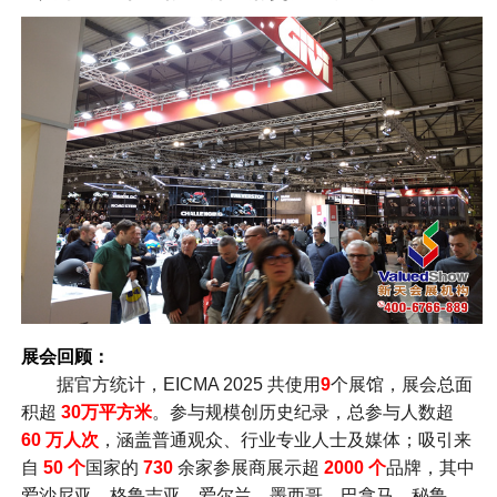
展会回顾：
据官方统计，EICMA 2025 共使用
9
个展馆，展会总面
积超
30万平方米
。参与规模创历史纪录，总参与人数超
60 万人次
，涵盖普通观众、行业专业人士及媒体；吸引来
自
50 个
国家的
730
余家参展商展示超
2000 个
品牌，其中
爱沙尼亚、格鲁吉亚、爱尔兰、墨西哥、巴拿马、秘鲁、