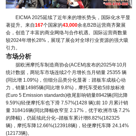
EICMA 2025延续了近年来的增长势头，国际化水平显
著提升。来自
167
个国家的
43,000
余名B2B运营商齐聚展
会，创造了丰富的商业网络与合作机遇。国际运营商数量
较2024年增长28%，展现了展会对全球行业资源的强大吸
引力。
市场分析
据欧洲摩托车制造商协会(ACEM)发布的2025年10月
统计数据，两轮车市场连续2个月增长当月销量 25355 辆
(同比增 1.09%)，但细分品类分化显著：踏板车成核心动
力，销量14985辆(同比增 9.8%)，摩托车受欧5排放标准
(Euro 5 Emission standards)收尾影响销量8942辆(同比降
9.59%)轻便摩托车也下滑 7.57%(1428 辆);前 10 月累计销
量 318416辆(同比降幅收窄至 2.17%，优于欧洲市场 7.2%
的降幅)，仍延续此分化--踏板车累计增8.82%(182325
辆)，摩托车降12.66%(123918辆)，轻便摩托车降 24.14%
(12173辆)。