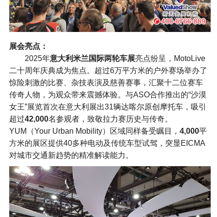
展会亮点：
2025年
意大利米兰国际两轮车展
亮点纷呈，MotoLive
二十周年庆典成为焦点。超过6万平方米的户外赛场举办了
惊险刺激的比赛、杂技表演及慈善赛事，汇聚十二位赛车
传奇人物，为观众带来震撼体验。与ASO合作推出的“沙漠
女王”展览首次在意大利展出31辆达喀尔原创摩托车，吸引
超过
42,000
名参观者，致敬拉力赛历史与传奇。
YUM（Your Urban Mobility）区域同样备受瞩目，
4,000
平
方米的展区提供40多种电动及传统车型试驾，突显EICMA
对城市交通新趋势的精准解读能力。