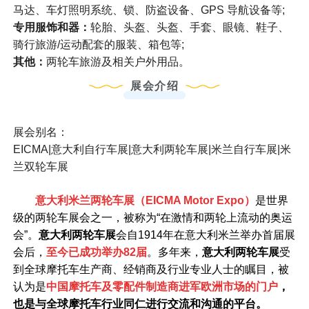
马达、车灯照明系统、锁、防盗设备、GPS 导航设备等;
专用服饰和器：
轮胎、头盔、头盔、手套、眼镜、鞋子、
骑行旅游/运动配套的服装、箱包等;
其他：
两轮车旅游及相关户外用品。
展会介绍
展会别名：
EICMA|意大利自行车展|意大利两轮车展|米兰自行车展|米
兰双轮车展
意大利米兰两轮车展（EICMA Motor Expo）
是世界
级的两轮车展会之一，被称为“在激情和两轮上流动的奥运
会”。
意大利两轮车展
会自1914年在意大利米兰举办首届展
会后，
至今已成功举办82届
。多年来，
意大利两轮车展
受
到全球摩托车生产商、经销商及行业专业人士的瞩目，被
认为是
中国摩托车及零配件制造商进军欧洲市场的门户
，
也是与全球摩托车行业同仁进行交流和沟通的平台。