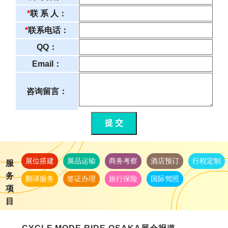
*
联 系 人：
*
联系电话：
QQ：
Email：
咨询留言：
提 交
展位搭建
展品运输
商务考察
酒店预订
行程定制
服
务
翻译服务
签证办理
旅行保险
国际驾照
项
目