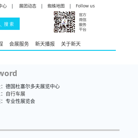
中心
|
展团动态
|
蜘蛛地图
|
Follow us
程
会展服务
新天播报
关于新天
word
址：德国杜塞尔多夫展览中心
业：
自行车展
模：专业性展览会