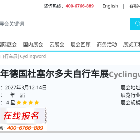
咨询热线：
400-6766-889
English
|
客服
国际展会
国内展会
云展会
展会回顾
商务活动
展览工
行车展|Cyclingword
27年德国杜塞尔多夫自行车展
Cycling
2027年3月12-14日
展会地
：一年一届
展览行
： 4 星
展会规