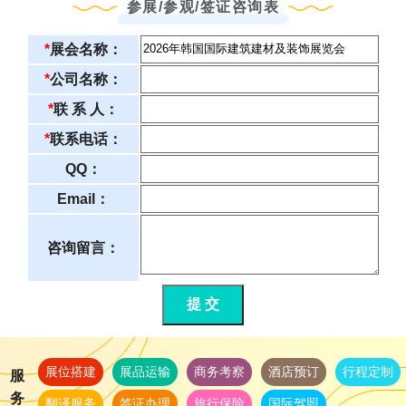
参展/参观/签证咨询表
*
展会名称：
*
公司名称：
*
联 系 人：
*
联系电话：
QQ：
Email：
咨询留言：
提 交
展位搭建
展品运输
商务考察
酒店预订
行程定制
服
务
翻译服务
签证办理
旅行保险
国际驾照