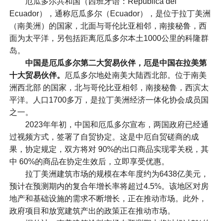
厄瓜多尔共和国（西班牙语：República del
Ecuador），通称厄瓜多尔（Ecuador），是位于拉丁美洲
（南美洲）的国家，北面与哥伦比亚相邻，南接秘鲁，西
面为太平洋，另包括距离厄瓜多尔本土1000公里的科隆群
岛。
中国是厄瓜多尔第二大贸易伙伴，厄是中国在拉美第
十大贸易伙伴。
厄瓜多尔地处南美大陆西北部。位于南美
洲西北部 的国家，北与哥伦比亚相邻，南接秘鲁，西滨太
平洋。人口1700多万，是拉丁美洲经济一体化协会成员国
之一。
2023年年初，中国和厄瓜多尔宣布，两国政府已经通
过视频方式，签署了自贸协定。这是中厄自贸磋商的成
果，协定规定，双方将对 90%的出口商品实现零关税，其
中 60%的商品在协定生效后，立即享受优惠。
拉丁美洲建筑市场的规模在本年度约为6438亿美元，
预计在预测期内的复合年增长率将超过4.5%。该地区对房
地产和基础设施的需求不断增长，正在推动市场。此外，
政府项目和放宽建筑产出的政策正在推动市场。