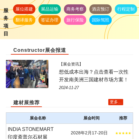
展位搭建
展品运输
商务考察
酒店预订
行程定制
服
务
翻译服务
签证办理
旅行保险
国际驾照
项
目
Constructor展会报道
【展会资讯】
想低成本出海？点击查看一次性
开发南美洲三国建材市场方案！
2024-11-27
更多...
建材展推荐
展会名称
展会时间
推荐
INDIA STONEMART
2028年2月17-20日
印度斋普尔石材展