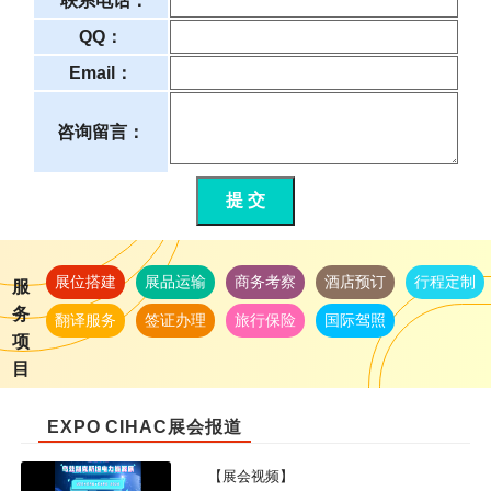
*
联系电话：
QQ：
Email：
咨询留言：
提 交
展位搭建
展品运输
商务考察
酒店预订
行程定制
服
务
翻译服务
签证办理
旅行保险
国际驾照
项
目
EXPO CIHAC展会报道
【展会视频】