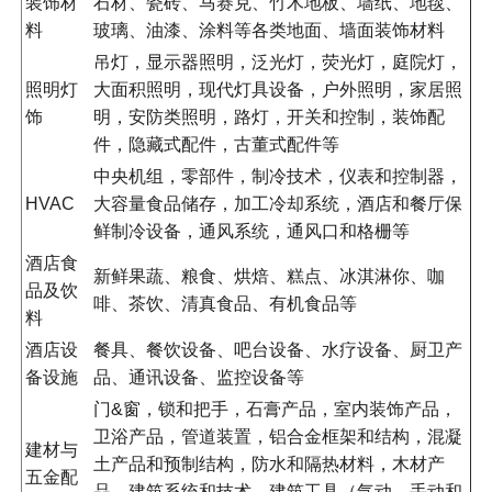
装饰材
石材、瓷砖、马赛克、竹木地板、墙纸、地毯、
料
玻璃、油漆、涂料等各类地面、墙面装饰材料
吊灯，显示器照明，泛光灯，荧光灯，庭院灯，
照明灯
大面积照明，现代灯具设备，户外照明，家居照
饰
明，安防类照明，路灯，开关和控制，装饰配
件，隐藏式配件，古董式配件等
中央机组，零部件，制冷技术，仪表和控制器，
HVAC
大容量食品储存，加工冷却系统，酒店和餐厅保
鲜制冷设备，通风系统，通风口和格栅等
酒店食
新鲜果蔬、粮食、烘焙、糕点、冰淇淋你、咖
品及饮
啡、茶饮、清真食品、有机食品等
料
酒店设
餐具、餐饮设备、吧台设备、水疗设备、厨卫产
备设施
品、通讯设备、监控设备等
门&窗，锁和把手，石膏产品，室内装饰产品，
卫浴产品，管道装置，铝合金框架和结构，混凝
建材与
土产品和预制结构，防水和隔热材料，木材产
五金配
品，建筑系统和技术，建筑工具（气动，手动和