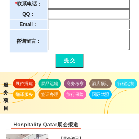
*
联系电话：
QQ：
Email：
咨询留言：
提 交
展位搭建
展品运输
商务考察
酒店预订
行程定制
服
务
翻译服务
签证办理
旅行保险
国际驾照
项
目
Hospitality Qatar展会报道
【展会资讯】