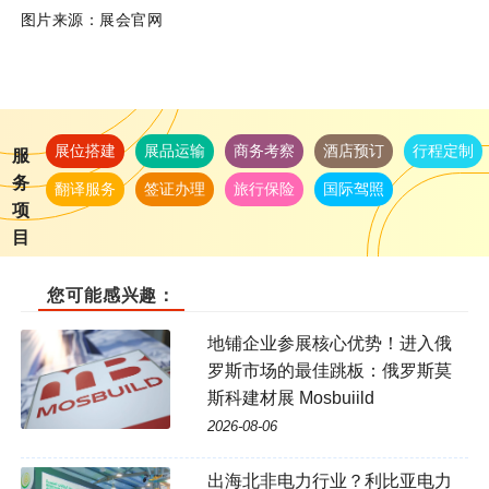
图片来源：展会官网
展位搭建
展品运输
商务考察
酒店预订
行程定制
服
务
翻译服务
签证办理
旅行保险
国际驾照
项
目
您可能感兴趣：
地铺企业参展核心优势！进入俄
罗斯市场的最佳跳板：俄罗斯莫
斯科建材展 Mosbuiild
2026-08-06
出海北非电力行业？利比亚电力