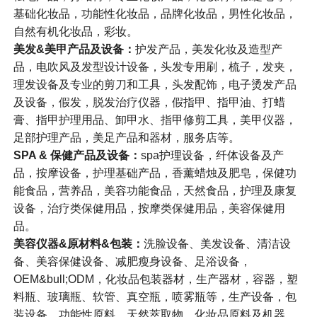
基础化妆品，功能性化妆品，品牌化妆品，男性化妆品，
自然有机化妆品，彩妆。
美发&
美甲产品及设备：
护发产品，美发化妆及造型产
品，电吹风及发型设计设备，头发专用刷，梳子，发夹，
理发设备及专业的剪刀和工具，头发配饰，电子烫发产品
及设备，假发，脱发治疗仪器，假指甲、指甲油、打蜡
膏、指甲护理用品、卸甲水、指甲修剪工具，美甲仪器，
足部护理产品，美足产品和器材，服务店等。
SPA & 保健产品及设备：
spa护理设备，纤体设备及产
品，按摩设备，护理基础产品，香薰蜡烛及肥皂，保健功
能食品，营养品，美容功能食品，天然食品，护理及康复
设备，治疗类保健用品，按摩类保健用品，美容保健用
品。
美容仪器&原材料&
包装：
洗脸设备、美发设备、清洁设
备、美容保健设备、减肥瘦身设备、足浴设备，
OEM&bull;ODM，化妆品包装器材，生产器材，容器，塑
料瓶、玻璃瓶、软管、真空瓶，喷雾瓶等，生产设备，包
装设备，功能性原料，天然萃取物，化妆品原料及机器，