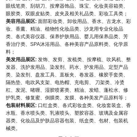
眼线笔类、刮胡刀、按摩器饰品、珠宝、化妆美容箱类、
眼胶类、双眼皮贴类、皮夹及相关礼品类、彩妆工具类；
美容用品展区:
面部彩妆类、卸妆用品、香水、古龙水、彩
妆、香薰、精油、植物性化妆品类、沙龙用专业化妆品
类、各式美容仪器、保养护肤用品、婴儿用保养品类、芳
香治疗类、SPA沐浴用品、各种美容产品原料类、化学原
料；
美发用品展区:
发饰、发剪、发梳类、按摩梳、吹风机、整
发器、洗护发用品、染发剂、药水、护发用品、定型产品
类、染发剂、盘发工具、直板夹、卷发器、橡胶手套类、
隔热垫、电吹风支架、电热帽、充电剪、 刀架类、冷烫
杠、发泥、啫喱、湿胶喷雾类、精油、发蜡、蓬松水、修
护乳类、修复蜜、倒膜类、发膜、各种美发产品原料等；
包装材料展区:
口红盒类、各式彩妆盒类、化妆套装盒、香
水瓶、香水喷头类、乳液喷头、塑胶容器、玻璃及金属容
器类、化妆品及护肤品容器包装、纸盒类、包材、包装机
械类。