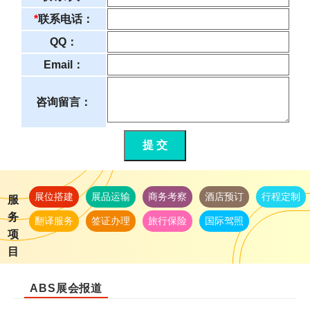
*
联系电话：
QQ：
Email：
咨询留言：
提 交
展位搭建
展品运输
商务考察
酒店预订
行程定制
服
务
翻译服务
签证办理
旅行保险
国际驾照
项
目
ABS展会报道