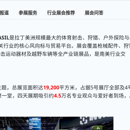
报道
参展服务
行业展会推荐
展会问答
SIL
是拉丁美洲规模最大的体育射击、狩猎、户外探险与
关行业的核心风向标与贸易平台。展会覆盖枪械配件、狩
射击运动器材及越野车辆等全产业链展品，是南美行业交
。
主题，总展览面积达
19,200
平方米，占据5号展厅全部及4
聚一堂，四天展期吸引约
4.5
万名专业观众与爱好者到场，