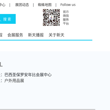
中心
|
展团动态
|
蜘蛛地图
|
Follow us
程
会展服务
新天播报
关于新天
L
址：巴西圣保罗安年比会展中心
业：
户外用品展