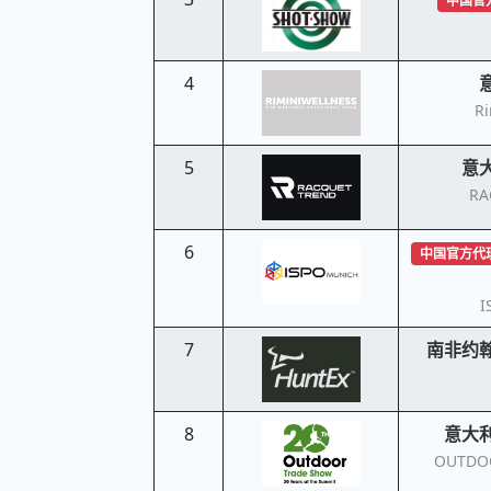
中国官
4
Ri
5
意
RA
6
中国官方代
I
7
南非约
8
意大
OUTDO