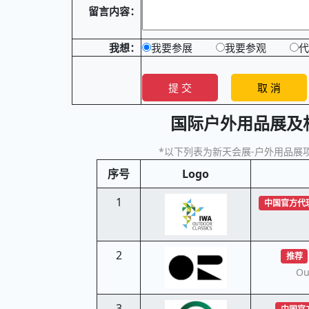
留言内容：
我想：
我要参展
我要参观
代
国际户外用品展及
*以下列表为新天会展-户外用品展项
序号
Logo
1
中国官方代
2
推荐
Ou
3