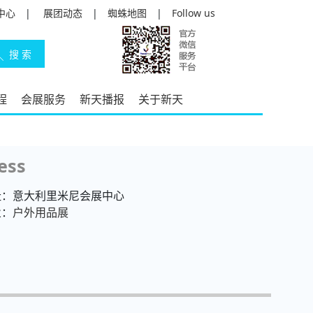
中心
|
展团动态
|
蜘蛛地图
|
Follow us
程
会展服务
新天播报
关于新天
ess
址：意大利里米尼会展中心
业：
户外用品展