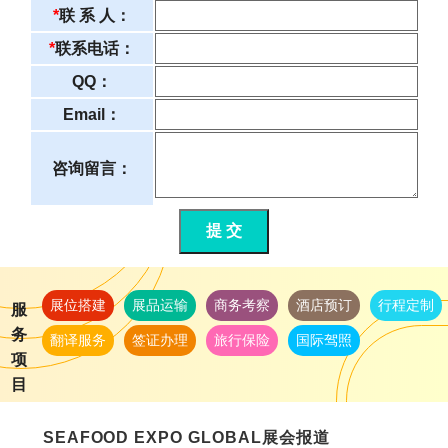
*
联 系 人：
*
联系电话：
QQ：
Email：
咨询留言：
提 交
展位搭建
展品运输
商务考察
酒店预订
行程定制
服
务
翻译服务
签证办理
旅行保险
国际驾照
项
目
SEAFOOD EXPO GLOBAL展会报道