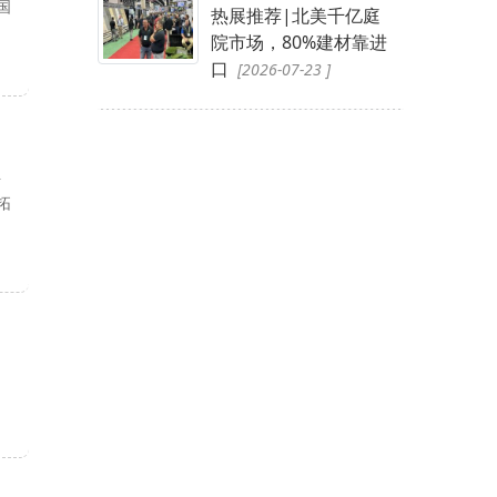
国
热展推荐|北美千亿庭
院市场，80%建材靠进
口
[2026-07-23 ]
站
拓