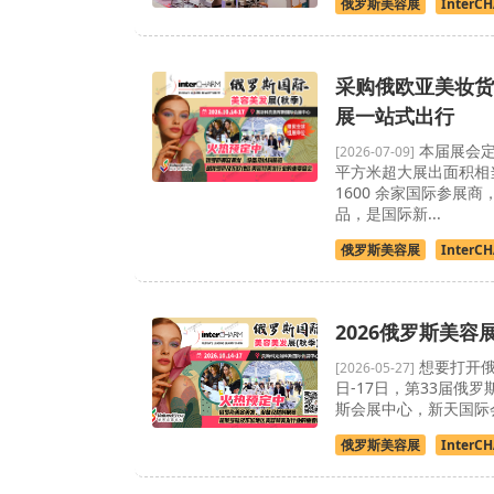
俄罗斯美容展
InterC
采购俄欧亚美妆货源
展一站式出行
本届展会定于
[2026-07-09]
平方米超大展出面积相当
1600 余家国际参展
品，是国际新...
俄罗斯美容展
InterC
2026俄罗斯美容
想要打开俄
[2026-05-27]
日-17日，第33届俄罗斯
斯会展中心，新天国际
俄罗斯美容展
InterC