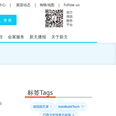
中心
|
展团动态
|
蜘蛛地图
|
Follow us
程
会展服务
新天播报
关于新天
标签Tags
获
德国园艺展
IndoBuildTech
1
17
巴西卡舒埃鲁石材展
6