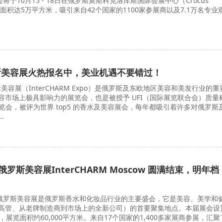
会将于10月15 - 18日在俄罗斯莫斯科克洛库斯国际会展中心（Crocus
览面积达5万平方米，吸引来自42个国家的1100家参展商以及7.1万名专业
斯美容展火热报名中，美业机遇不要错过！
美容展（InterCHARM Expo）是俄罗斯及东欧地区美容和美发行业的重
容市场上极具影响力的展览会，也是被授予 UFI（国际展览联合会）质量
 的展览会，被评为世界 top5 的香水及美容展会，每年都吸引着许多对俄罗斯
.
俄罗斯美容展InterCHARM Moscow 圆满结束，明年档
的俄罗斯美容展是俄罗斯香水和化妆品行业的主要盛会，它是美容、美学和
高管、从老牌制造商到市场上的全新公司）的首要聚集地点。本届展会设
，展览面积约60,000平方米。来自17个国家的1,400多家展商参展，汇聚