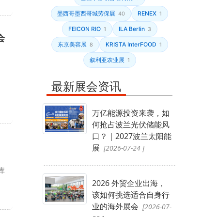
墨西哥墨西哥城劳保展
RENEX
40
1
FEICON RIO
ILA Berlin
1
3
会
东京美容展
KRISTA InterFOOD
8
1
叙利亚农业展
1
最新展会资讯
万亿能源投资来袭，如
何抢占波兰光伏储能风
口？｜2027波兰太阳能
展
[2026-07-24 ]
库
2026 外贸企业出海，
该如何挑选适合自身行
业的海外展会
[2026-07-