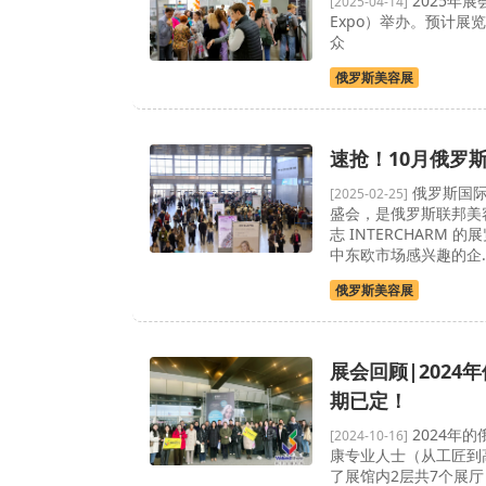
2025年展
[2025-04-14]
Expo）举办。预计展
众
俄罗斯美容展
速抢！10月俄罗
俄罗斯国际
[2025-02-25]
盛会，是俄罗斯联邦美
志 INTERCHARM
中东欧市场感兴趣的企..
俄罗斯美容展
展会回顾|2024年
期已定！
2024年
[2024-10-16]
康专业人士（从工匠到
了展馆内2层共7个展厅