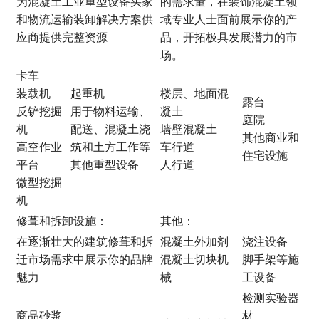
为混凝土工业重型设备买家
的需求量，在装饰混凝土领
和物流运输装卸解决方案供
域专业人士面前展示你的产
应商提供完整资源
品，开拓极具发展潜力的市
场。
卡车
装载机
起重机
楼层、地面混
露台
反铲挖掘
用于物料运输、
凝土
庭院
机
配送、混凝土浇
墙壁混凝土
其他商业和
高空作业
筑和土方工作等
车行道
住宅设施
平台
其他重型设备
人行道
微型挖掘
机
修葺和拆卸设施：
其他：
在逐渐壮大的建筑修葺和拆
混凝土外加剂
浇注设备
迁市场需求中展示你的品牌
混凝土切块机
脚手架等施
魅力
械
工设备
检测实验器
商品砂浆
材