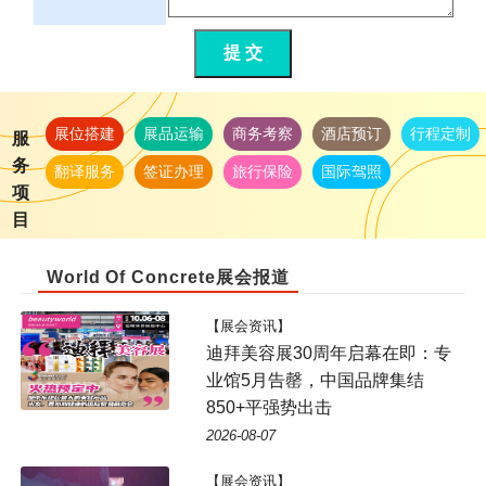
提 交
展位搭建
展品运输
商务考察
酒店预订
行程定制
服
务
翻译服务
签证办理
旅行保险
国际驾照
项
目
World Of Concrete展会报道
【展会资讯】
迪拜美容展30周年启幕在即：专
业馆5月告罄，中国品牌集结
850+平强势出击
2026-08-07
【展会资讯】