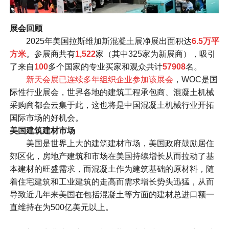
展会回顾
2025年美国拉斯维加斯混凝土展净展出面积达
6.5万平
方米
。参展商共有
1,522
家（其中325家为新展商），吸引
了来自
100
多个国家的专业买家和观众共计
57908
名。
新天会展已连续多年组织企业参加该展会
，WOC是国
际性行业展会，世界各地的建筑工程承包商、混凝土机械
采购商都会云集于此，这也将是中国混凝土机械行业开拓
国际市场的好机会。
美国建筑建材市场
美国是世界上大的建筑建材市场，美国政府鼓励居住
郊区化，房地产建筑和市场在美国持续增长从而拉动了基
本建材的旺盛需求，而混凝土作为建筑基础的原材料，随
着住宅建筑和工业建筑的走高而需求增长势头迅猛，从而
导致近几年来美国在包括混凝土等方面的建材总进口额一
直维持在为500亿美元以上。