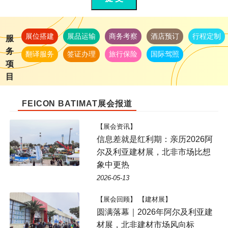
展位搭建
展品运输
商务考察
酒店预订
行程定制
服
务
翻译服务
签证办理
旅行保险
国际驾照
项
目
FEICON BATIMAT展会报道
【展会资讯】
信息差就是红利期：亲历2026阿
尔及利亚建材展，北非市场比想
象中更热
2026-05-13
【展会回顾】 【建材展】
圆满落幕｜2026年阿尔及利亚建
材展，北非建材市场风向标