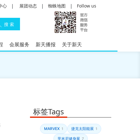
中心
|
展团动态
|
蜘蛛地图
|
Follow us
程
会展服务
新天播报
关于新天
标签Tags
基
MARVEX
捷克太阳能展
1
1
里米尼健身展
7