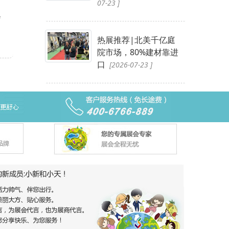
07-23 ]
会
热展推荐|北美千亿庭
院市场，80%建材靠进
口
[2026-07-23 ]