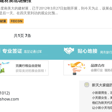
巴西建材展现场播报
美大的建材展，已于2012年3月27日如期开展，到今天为止，该展
后一天。在四天里到访的观众比预...
材展
FEICON
共
1
页
7
条
012)
show.com