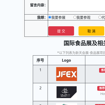
留言内容：
我想：
我要参展
我要参观
代
国际食品展及相
*以下列表为新天会展-食品展项目
序号
Logo
1
推
2
推荐
Hos