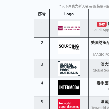
*以下列表为新天会展-服装展项目
序号
Logo
1
推荐
Saudi App
2
美国纺织
MAGIC F
3
澳大
Global So
4
春季墨
5
法国
Texworld A