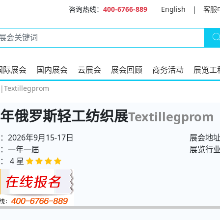
咨询热线：
400-6766-889
English
|
客服
国际展会
国内展会
云展会
展会回顾
商务活动
展览工
xtillegprom
26年俄罗斯轻工纺织展
Textillegprom
2026年9月15-17日
展会地址
：一年一届
展览行
： 4 星