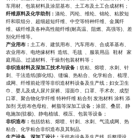
车用材、包装材料及涂层基布、土工布及土工合成材料；
纤维原料及化学助剂：
涤纶、丙纶、维纶、锦纶、粘胶短
纤和双组分、超细超短纤维、中空等特种纤维、金属纤
维、碳纤维及各种高性能纤维(耐高温、阻燃、高强等)、差
别化纤维等。
产业用布：
土工布、建筑用布、汽车用布、合成革基布、
农业用布、电绝缘材料 造纸、毛毯 、服装用品 鞋材 家
庭用品、过滤材料、干燥剂包装材料等；
非织造材料及深加工技术与设备：
纺粘、熔喷、水刺、针
刺、干法造纸(膨化纸)、缝编、热粘合、化学粘合、梳理、
成网、纤维前处理等非织造材料设备及生产线；妇女卫生
巾、婴儿及成人尿片尿裤、湿面巾、口罩、手术衣、成型
口罩、聚合物化学纤维 特种纤维 粘合剂 发泡材料 涂料 添
加剂 无纺布色母粒、树脂等深加工设备；涂层、叠层、静
电施加(驻极)、静电植绒、模压、包装等设备；
非织造布：
包括纺粘、熔喷、针刺、水刺、气流成网、热
粘合、化学粘合非织造布及其制品.
生产设备、深加工设计：
无纺布设备及生产线 后整理设