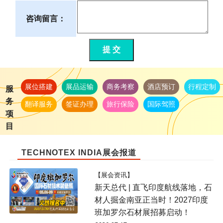
咨询留言：
提 交
展位搭建
展品运输
商务考察
酒店预订
行程定制
服
务
翻译服务
签证办理
旅行保险
国际驾照
项
目
TECHNOTEX INDIA展会报道
【展会资讯】
新天总代 | 直飞印度航线落地，石
材人掘金南亚正当时！2027印度
班加罗尔石材展招募启动！