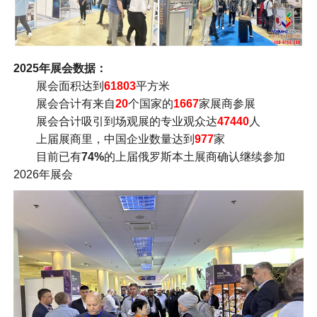
2025年展会数据：
展会面积达到
61803
平方米
展会合计有来自
20
个国家的
1667
家展商参展
展会合计吸引到场观展的专业观众达
47440
人
上届展商里，中国企业数量达到
977
家
目前已有
74%
的上届俄罗斯本土展商确认继续参加
2026年展会