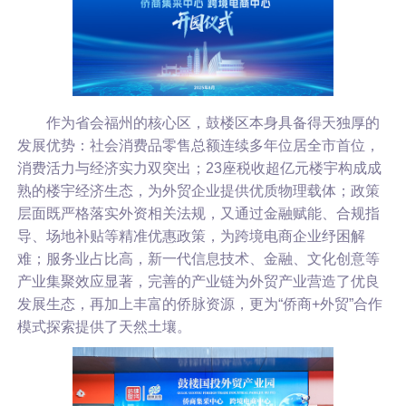
作为省会福州的核心区，鼓楼区本身具备得天独厚的
发展优势：社会消费品零售总额连续多年位居全市首位，
消费活力与经济实力双突出；23座税收超亿元楼宇构成成
熟的楼宇经济生态，为外贸企业提供优质物理载体；政策
层面既严格落实外资相关法规，又通过金融赋能、合规指
导、场地补贴等精准优惠政策，为跨境电商企业纾困解
难；服务业占比高，新一代信息技术、金融、文化创意等
产业集聚效应显著，完善的产业链为外贸产业营造了优良
发展生态，再加上丰富的侨脉资源，更为“侨商+外贸”合作
模式探索提供了天然土壤。