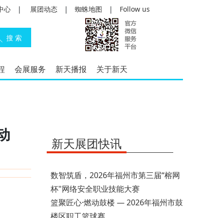
中心
|
展团动态
|
蜘蛛地图
|
Follow us
程
会展服务
新天播报
关于新天
动
新天展团快讯
数智筑盾，2026年福州市第三届“榕网
杯"网络安全职业技能大赛
篮聚匠心·燃动鼓楼 — 2026年福州市鼓
楼区职工篮球赛