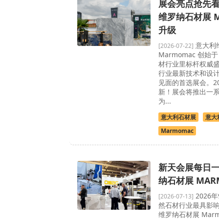
展会亮点抢先看
维罗纳石材展 M
升级
意大利
[2026-07-22]
Marmomac 创始于
材行业里标杆权威
行业最新技术和设计
见面的首选展会。2
新！展会将推出一
为...
意大利石材展
意大
Marmomac
新天会展每日一
纳石材展 MAR
2026
[2026-07-13]
然石材行业最具影
维罗纳石材展 Mar