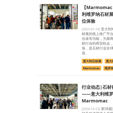
【Marmomac
利维罗纳石材展
位体验
意大利
[2025-01-10]
材展的线上推广平
洽谈等功能，为展
材行业的商贸机会
场，是石材行业全
道。
意大利石材展
意大
Marmomac
维罗
行业动态|石材
——意大利维
Marmomac
第58
[2024-10-23]