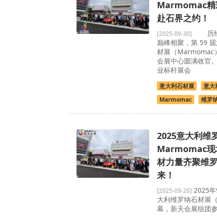
Marmomac
赴石界之约！
历经4
[2025-09-30]
巅峰相聚，第 59 
材展（Marmoma
会展中心圆满收官。
业标杆展会
意大利石材展
意大
Marmomac
维罗
2025意大利
Marmomac
材力量齐聚维
来！
2025
[2025-09-26]
大利维罗纳石材展（M
幕，新天会展组团