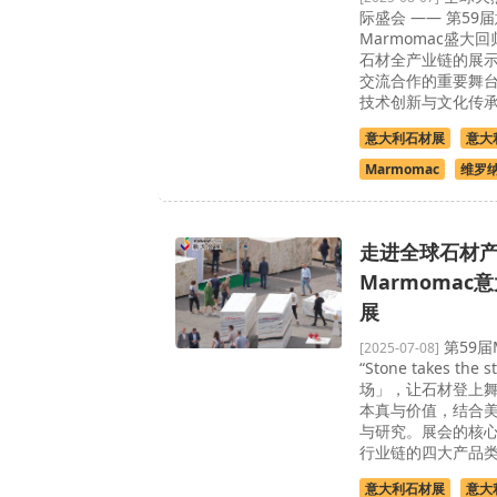
际盛会 —— 第59
Marmomac盛大
石材全产业链的展
交流合作的重要舞
技术创新与文化传承于
意大利石材展
意大
Marmomac
维罗
走进全球石材
Marmomac
展
第59届
[2025-07-08]
“Stone takes th
场」，让石材登上
本真与价值，结合
与研究。展会的核
行业链的四大产品类别
意大利石材展
意大