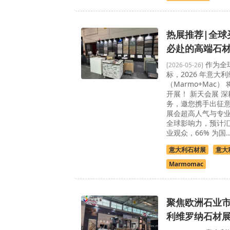
热展推荐|全球
必赴的高端石
作为全
[2026-05-26]
标，2026 年意大
（Marmo+Mac） 
开展！ 新天会展 
务，邀您携手出征意大
展会超高人气与专业度
全球影响力，预计汇聚 
业观众，66% 为国..
意大利石材展
意大
Marmomac
聚焦欧洲石业市
利维罗纳石材