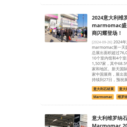
2024意大利
marmomac
商闪耀登场！
2024
[2024-09-26]
marmomac第一
总展出面积超过76,
10个室内馆和4个
1,507家，其中68
家和地区。新天国际
家中国展商，展出面
持续到27日，预祝展
意大利石材展
意大
Marmomac
维罗
意大利维罗纳
Marmomac 