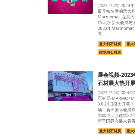
2023
[2025-08-25]
最具知名度的意大
Marmomac 在
功举办!新天会展与
2023年Marmom
号。
意大利石材展
意大
维罗纳石材展
展会视频-202
石材展火热开
​ 202
[2025-08-20]
石材展-MARMO+
9月26日盛大开幕！
场！新天国际会展
团单位，已连续22
新天国际会展来看
意大利石材展
意大