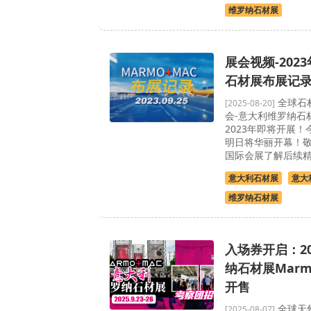
维罗纳石材展
展会视频-202
石材展布展记
全球石
[2025-08-20]
会-意大利维罗纳石材
2023年即将开展
明日将华丽开幕！
国际会展了解后续
意大利石材展
意大
维罗纳石材展
入场券开启：2
纳石材展Marm
开售
全球天
[2025-08-07]