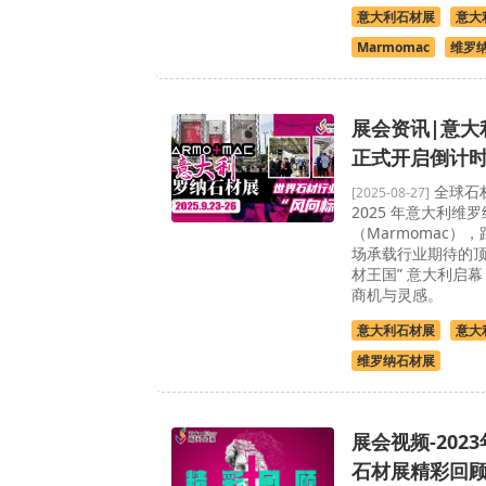
意大利石材展
意大
Marmomac
维罗
展会资讯|意大
正式开启倒计
全球石
[2025-08-27]
2025 年意大利维
（Marmomac）
场承载行业期待的顶
材王国” 意大利启
商机与灵感。
意大利石材展
意大
维罗纳石材展
展会视频-202
石材展精彩回