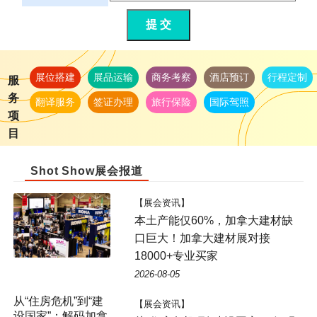
提 交
展位搭建
展品运输
商务考察
酒店预订
行程定制
服
务
翻译服务
签证办理
旅行保险
国际驾照
项
目
Shot Show展会报道
【展会资讯】
本土产能仅60%，加拿大建材缺
口巨大！加拿大建材展对接
18000+专业买家
2026-08-05
从“住房危机”到“建
【展会资讯】
设国家”：解码加拿