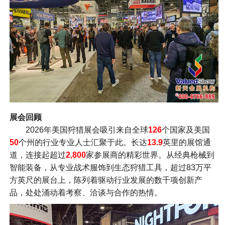
展会回顾
2026年美国狩猎展会吸引来自全球
126
个国家及美国
50
个州的行业专业人士汇聚于此。长达
13.9
英里的展馆通
道，连接起超过
2,800
家参展商的精彩世界。从经典枪械到
智能装备，从专业战术服饰到生态狩猎工具，超过83万平
方英尺的展台上，陈列着驱动行业发展的数千项创新产
品，处处涌动着考察、洽谈与合作的热情。