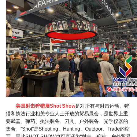
美国射击狩猎展Shot Show
是对所有与射击运动、狩
猎和执法行业相关专业人士开放的贸易展会，是世界上重
要武器、弹药、执法装备、刀具、户外装备、光学仪器的
集合。“Shot”是Shooting、Hunting、Outdoor、Trade的缩
写，因此SHOT SHOW也可直译为“射击、狩猎、户外贸易