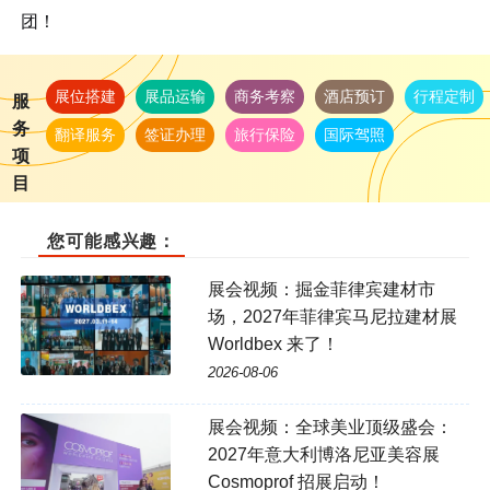
团！
展位搭建
展品运输
商务考察
酒店预订
行程定制
服
务
翻译服务
签证办理
旅行保险
国际驾照
项
目
您可能感兴趣：
展会视频：掘金菲律宾建材市
场，2027年菲律宾马尼拉建材展
Worldbex 来了！
2026-08-06
展会视频：全球美业顶级盛会：
2027年意大利博洛尼亚美容展
Cosmoprof 招展启动！