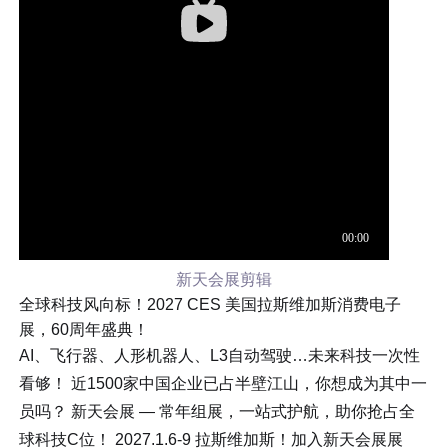
新天会展剪辑
全球
科技风向标！2027 CES 美国拉斯维加斯消费电子
展，60周年盛典！
AI、飞行器、人形机器人、L3自动驾驶…未来科技一次性
看够！ 近1500家中国企业已占半壁江山，你想成为其中一
员吗？ 新天会展 — 常年组展，一站式护航，助你抢占全
球科技C位！ 2027.1.6-9 拉斯维加斯！加入新天会展展