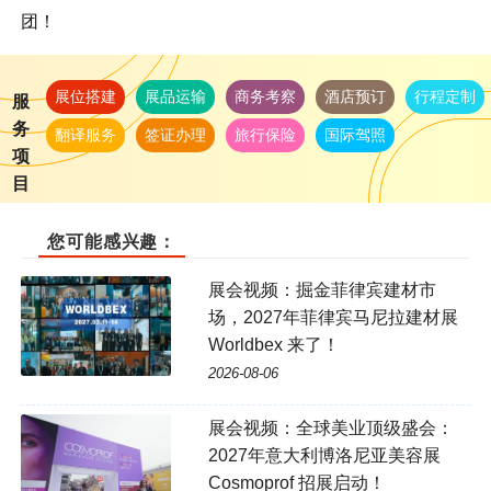
团！
展位搭建
展品运输
商务考察
酒店预订
行程定制
服
务
翻译服务
签证办理
旅行保险
国际驾照
项
目
您可能感兴趣：
展会视频：掘金菲律宾建材市
场，2027年菲律宾马尼拉建材展
Worldbex 来了！
2026-08-06
展会视频：全球美业顶级盛会：
2027年意大利博洛尼亚美容展
Cosmoprof 招展启动！