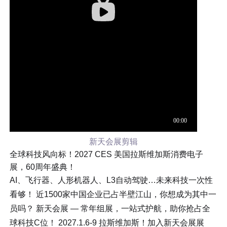
新天会展剪辑
全球
科技风向标！2027 CES 美国拉斯维加斯消费电子
展，60周年盛典！
AI、飞行器、人形机器人、L3自动驾驶…未来科技一次性
看够！ 近1500家中国企业已占半壁江山，你想成为其中一
员吗？ 新天会展 — 常年组展，一站式护航，助你抢占全
球科技C位！ 2027.1.6-9 拉斯维加斯！加入新天会展展