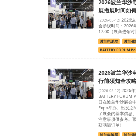
2026波兰华
展撤展时间如
2026
[2026-05-12]
会参观时间：2026年5月
17:00（展商进馆时间
波兰电池展
波兰储
BATTERY FORUM Po
2026波兰华
行前须知全攻
2026
[2026-05-12]
BATTERY FORUM 
日在波兰华沙展会中心P
Expo举办。出发
了展会的基本信息
注意事项供参考。
获满满订单!
波兰电池展
波兰储