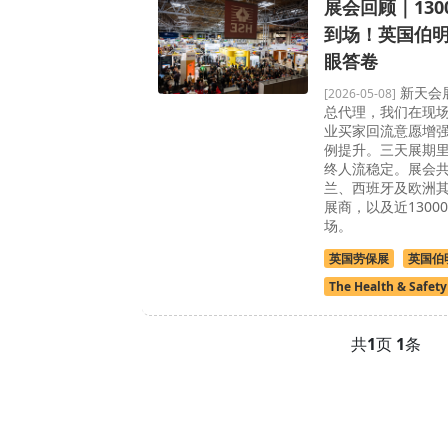
展会回顾｜130
到场！英国伯
眼答卷
新天会
[2026-05-08]
总代理，我们在现
业买家回流意愿增
例提升。三天展期里
终人流稳定。展会
兰、西班牙及欧洲其
展商，以及近130
场。
英国劳保展
英国伯
The Health & Safety
共
1
页
1
条