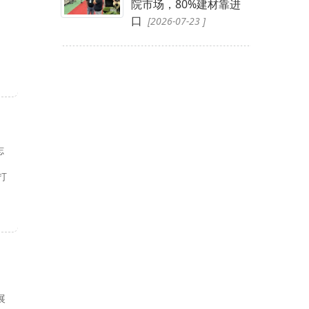
院市场，80%建材靠进
口
[2026-07-23 ]
志
打
展