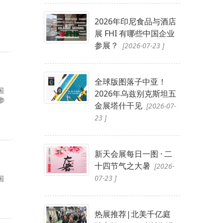
2026年印尼食品与酒店
展 FHI 有哪些中国企业
参展？
[2026-07-23 ]
全球版图落子中亚！
国
2026年乌兹别克斯坦五
参
金展塔什干见
[2026-07-
23 ]
新天会展每日一图 · 二
十四节气之大暑
[2026-
07-23 ]
国
热展推荐|北美千亿庭