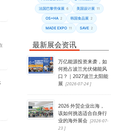
法国巴黎劳保展
美国设计展
6
11
OS+HA
韩国食品展
2
2
MADE EXPO
SAVE
11
2
最新展会资讯
在
万亿能源投资来袭，如
何抢占波兰光伏储能风
口？｜2027波兰太阳能
开
展
[2026-07-24 ]
2026 外贸企业出海，
该如何挑选适合自身行
业的海外展会
[2026-07-
23 ]