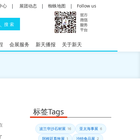
中心
|
展团动态
|
蜘蛛地图
|
Follow us
程
会展服务
新天播报
关于新天
标签Tags
在
波兰华沙石材展
亚太海事展
16
6
了
阿根廷畜牧展
沙特食品展
1
2